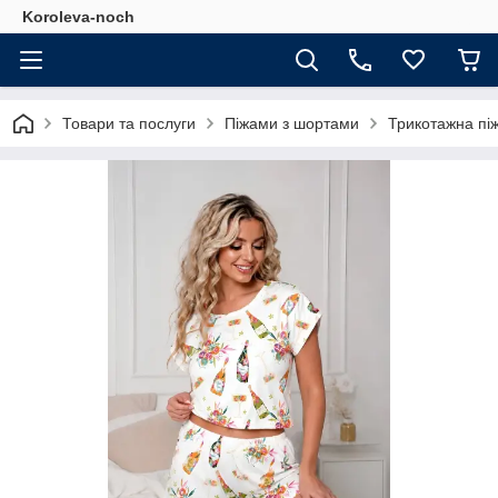
Koroleva-noch
Товари та послуги
Піжами з шортами
Трикотажна пі