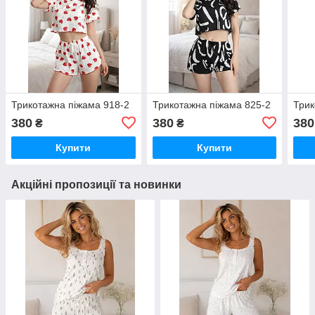
Трикотажна піжама 918-2
Трикотажна піжама 825-2
Трик
380
380
380
₴
₴
Купити
Купити
Акційні пропозиції та новинки