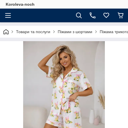
Koroleva-noch
Товари та послуги
Піжами з шортами
Піжама трикот