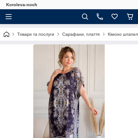
Koroleva-noch
Товари та послуги
Сарафани, плаття
Кімоно штапел