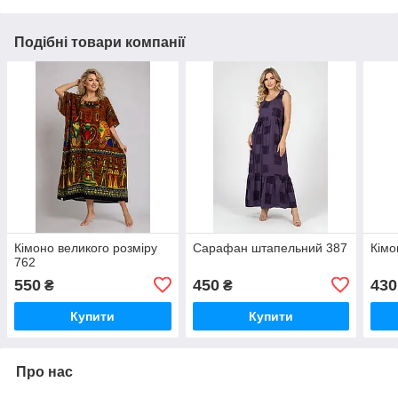
Подібні товари компанії
Кімоно великого розміру
Сарафан штапельний 387
Кімо
762
550
450
430
₴
₴
Купити
Купити
Про нас