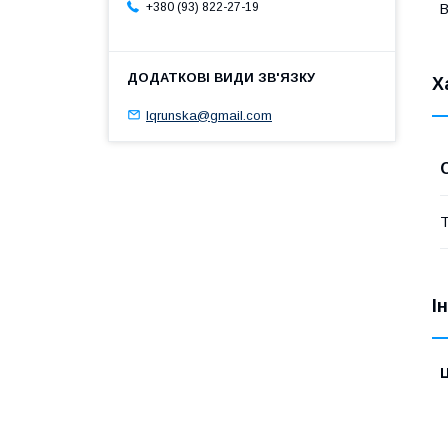
+380 (93) 822-27-19
В
Х
lqrunska@gmail.com
Т
І
Ц