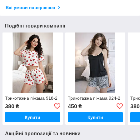
Всі умови повернення
Подібні товари компанії
Трикотажна піжама 918-2
Трикотажна піжама 924-2
Трик
380
450
380
₴
₴
Купити
Купити
Акційні пропозиції та новинки