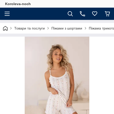
Koroleva-noch
Товари та послуги
Піжами з шортами
Піжама трикот