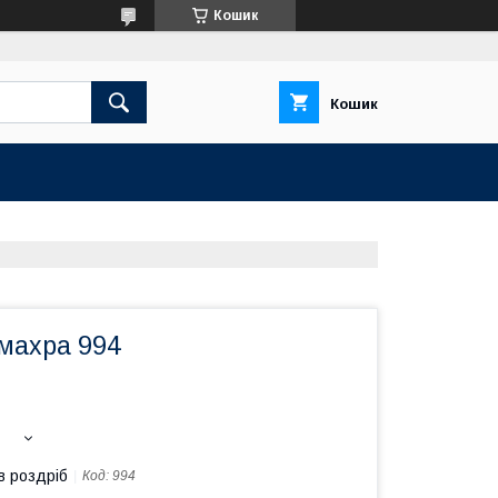
Кошик
Кошик
 махра 994
в роздріб
Код:
994