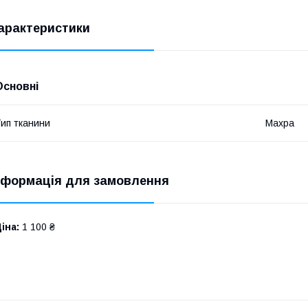
арактеристики
Основні
ип тканини
Махра
нформація для замовлення
іна:
1 100 ₴