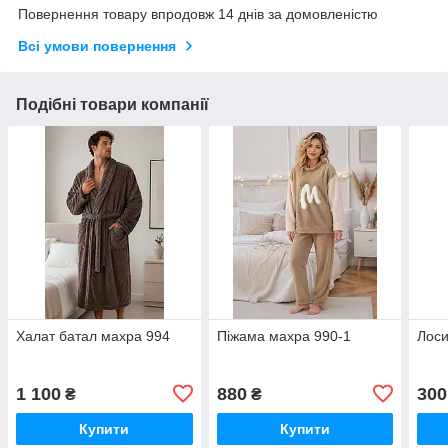
Повернення товару впродовж 14 днів за домовленістю
Всі умови повернення
Подібні товари компанії
Халат батал махра 994
Піжама махра 990-1
Лоси
1 100
880
300
₴
₴
Купити
Купити