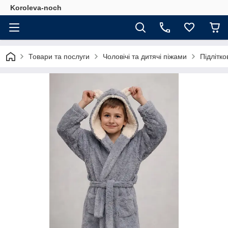
Koroleva-noch
Товари та послуги
Чоловічі та дитячі піжами
Підлітк