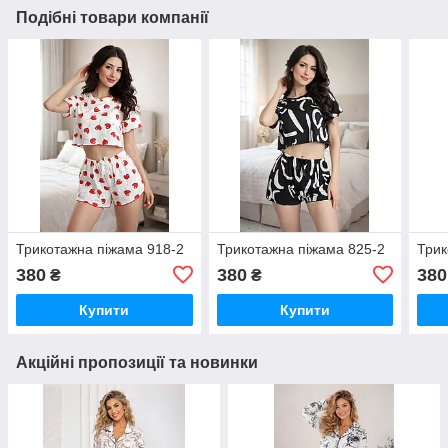
Подібні товари компанії
Трикотажна піжама 918-2
Трикотажна піжама 825-2
Трик
380
380
380
₴
₴
Купити
Купити
Акційні пропозиції та новинки