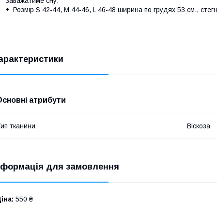
заважатиме сну.
Розмір S 42-44, M 44-46, L 46-48 ширина по грудях 53 см., стег
арактеристики
Основні атрибути
ип тканини
Віскоза
нформація для замовлення
іна:
550 ₴