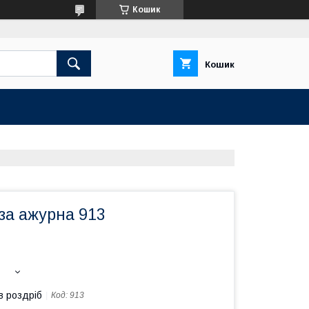
Кошик
Кошик
за ажурна 913
в роздріб
Код:
913