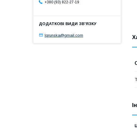
+380 (93) 822-27-19
lqrunska@gmail.com
Х
Т
І
Ц