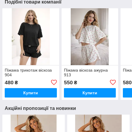
Подібні товари компанії
Піжама трикотаж віскоза
Піжама віскоза ажурна
Піжа
904
913
480
550
580
₴
₴
Купити
Купити
Акційні пропозиції та новинки