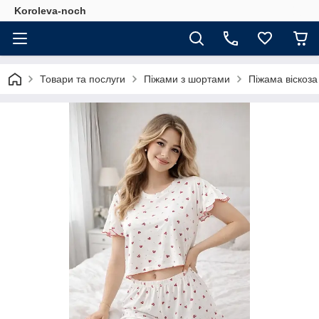
Koroleva-noch
Товари та послуги
Піжами з шортами
Піжама віскоза