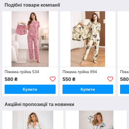
Подібні товари компанії
Піжама-трійка 534
Піжама-трійка 894
Піжа
580
550
580
₴
₴
Купити
Купити
Акційні пропозиції та новинки