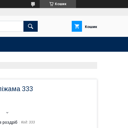
Кошик
Кошик
піжама 333
в роздріб
Код:
333