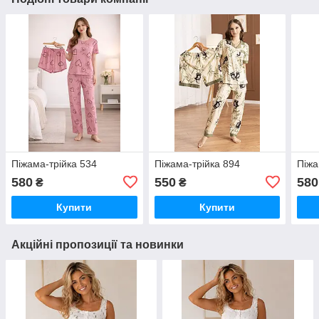
Піжама-трійка 534
Піжама-трійка 894
Піжа
580
550
580
₴
₴
Купити
Купити
Акційні пропозиції та новинки