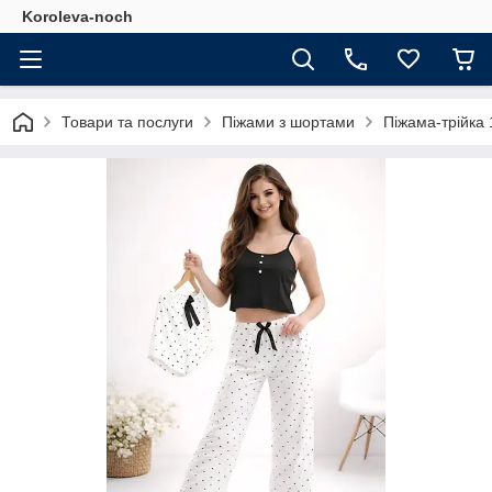
Koroleva-noch
Товари та послуги
Піжами з шортами
Піжама-трійка 