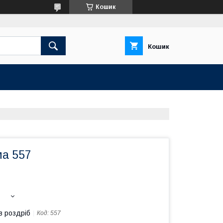
Кошик
Кошик
ма 557
в роздріб
Код:
557