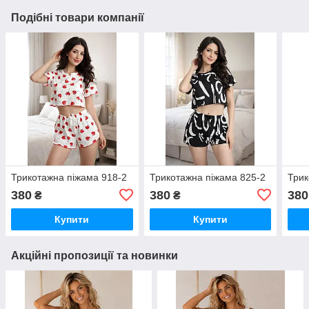
Подібні товари компанії
Трикотажна піжама 918-2
Трикотажна піжама 825-2
Трик
380
380
380
₴
₴
Купити
Купити
Акційні пропозиції та новинки