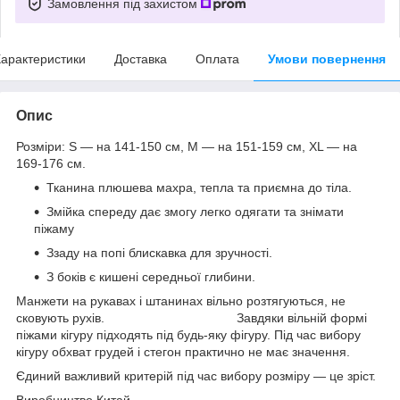
Замовлення під захистом
арактеристики
Доставка
Оплата
Умови повернення
Опис
Розміри: S — на 141-150 см, М — на 151-159 см, XL — на
169-176 см.
Тканина плюшева махра, тепла та приємна до тіла.
Змійка спереду дає змогу легко одягати та знімати
піжаму
Ззаду на попі блискавка для зручності.
З боків є кишені середньої глибини.
Манжети на рукавах і штанинах вільно розтягуються, не
сковують рухів. Завдяки вільній формі
піжами кігуру підходять під будь-яку фігуру. Під час вибору
кігуру обхват грудей і стегон практично не має значення.
Єдиний важливий критерій під час вибору розміру — це зріст.
Виробництво Китай.