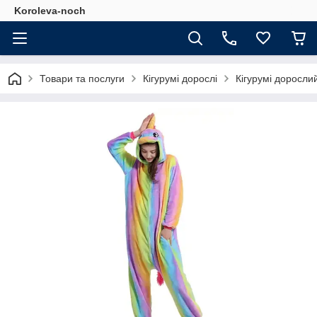
Koroleva-noch
Товари та послуги
Кігурумі дорослі
Кігурумі доросли