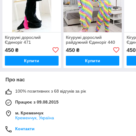
Кігурумі дорослий
Кігурумі дорослий
Кігу
Єдиноріг 471
райдужний Єдиноріг 440
Єдин
450
450
450
₴
₴
Купити
Купити
Про нас
100% позитивних з 68 відгуків за рік
Працює з 09.08.2015
м. Кременчук
Кременчук, Україна
Контакти