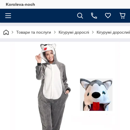
Koroleva-noch
Товари та послуги
Кігурумі дорослі
Кігурумі доросли