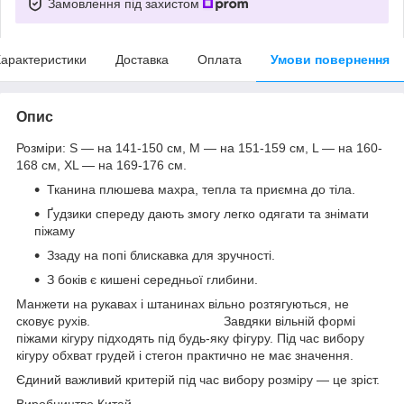
Замовлення під захистом
арактеристики
Доставка
Оплата
Умови повернення
Опис
Розміри: S — на 141-150 см, М — на 151-159 см, L — на 160-
168 см, XL — на 169-176 см.
Тканина плюшева махра, тепла та приємна до тіла.
Ґудзики спереду дають змогу легко одягати та знімати
піжаму
Ззаду на попі блискавка для зручності.
З боків є кишені середньої глибини.
Манжети на рукавах і штанинах вільно розтягуються, не
сковує рухів. Завдяки вільній формі
піжами кігуру підходять під будь-яку фігуру. Під час вибору
кігуру обхват грудей і стегон практично не має значення.
Єдиний важливий критерій під час вибору розміру — це зріст.
Виробництво Китай.