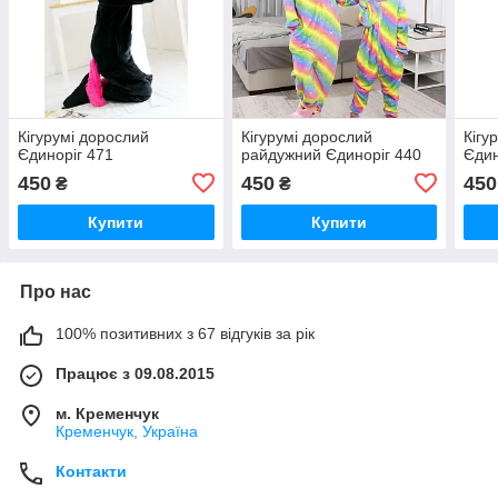
Кігурумі дорослий
Кігурумі дорослий
Кігу
Єдиноріг 471
райдужний Єдиноріг 440
Єдин
450
450
450
₴
₴
Купити
Купити
Про нас
100% позитивних з 67 відгуків за рік
Працює з 09.08.2015
м. Кременчук
Кременчук, Україна
Контакти