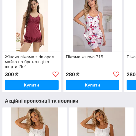
Жіноча піжама з гіпюром
Піжама жіноча 715
Піжа
майка на бретельці та
шорти 252
300
280
280
₴
₴
Купити
Купити
Акційні пропозиції та новинки