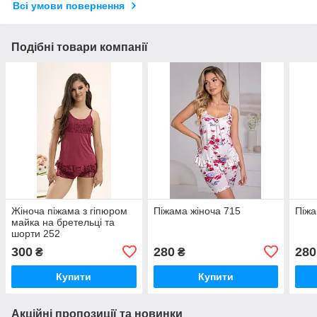
Всі умови повернення
Подібні товари компанії
Жіноча піжама з гіпюром
Піжама жіноча 715
Піжа
майка на бретельці та
шорти 252
300
280
280
₴
₴
Купити
Купити
Акційні пропозиції та новинки