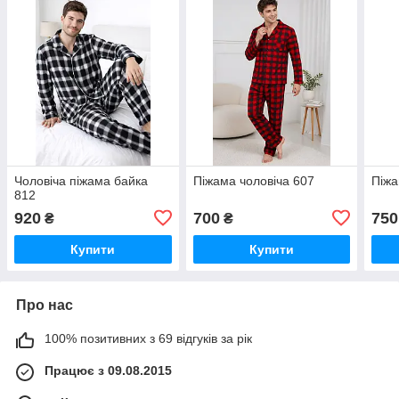
Чоловіча піжама байка
Піжама чоловіча 607
Піжа
812
920
700
750
₴
₴
Купити
Купити
Про нас
100% позитивних з 69 відгуків за рік
Працює з 09.08.2015