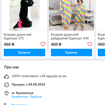
Кігурумі дорослий
Кігурумі дорослий
Кігу
Єдиноріг 471
райдужний Єдиноріг 440
Єдин
450
450
450
₴
₴
Купити
Купити
Про нас
100% позитивних з 68 відгуків за рік
Працює з 09.08.2015
м. Кременчук
Кременчук, Україна
Контакти