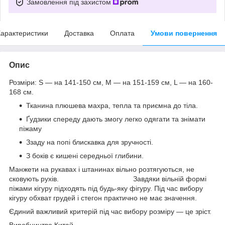
Замовлення під захистом
арактеристики
Доставка
Оплата
Умови повернення
Опис
Розміри: S — на 141-150 см, М — на 151-159 см, L — на 160-
168 см.
Тканина плюшева махра, тепла та приємна до тіла.
Ґудзики спереду дають змогу легко одягати та знімати
піжаму
Ззаду на попі блискавка для зручності.
З боків є кишені середньої глибини.
Манжети на рукавах і штанинах вільно розтягуються, не
сковують рухів. Завдяки вільній формі
піжами кігуру підходять під будь-яку фігуру. Під час вибору
кігуру обхват грудей і стегон практично не має значення.
Єдиний важливий критерій під час вибору розміру — це зріст.
Виробництво Китай.