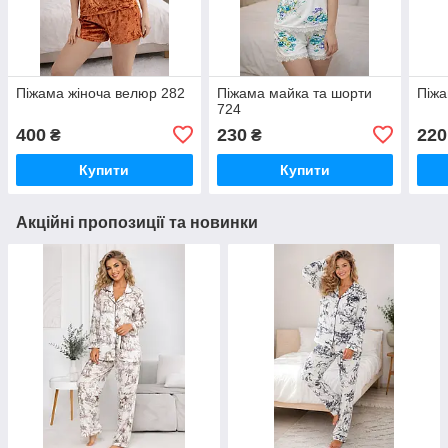
Піжама жіноча велюр 282
Піжама майка та шорти
Піжа
724
400
230
220
₴
₴
Купити
Купити
Акційні пропозиції та новинки