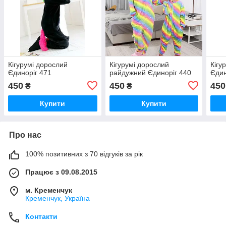
Кігурумі дорослий
Кігурумі дорослий
Кігу
Єдиноріг 471
райдужний Єдиноріг 440
Єдин
450
450
450
₴
₴
Купити
Купити
Про нас
100% позитивних з 70 відгуків за рік
Працює з 09.08.2015
м. Кременчук
Кременчук, Україна
Контакти