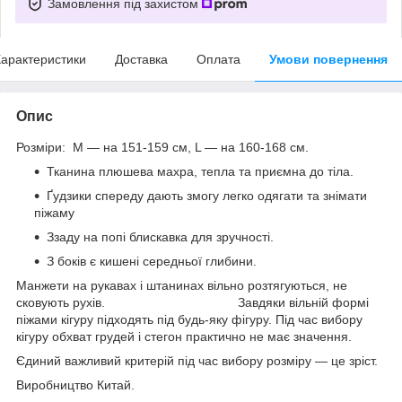
Замовлення під захистом
арактеристики
Доставка
Оплата
Умови повернення
Опис
Розміри: М — на 151-159 см, L — на 160-168 см.
Тканина плюшева махра, тепла та приємна до тіла.
Ґудзики спереду дають змогу легко одягати та знімати
піжаму
Ззаду на попі блискавка для зручності.
З боків є кишені середньої глибини.
Манжети на рукавах і штанинах вільно розтягуються, не
сковують рухів. Завдяки вільній формі
піжами кігуру підходять під будь-яку фігуру. Під час вибору
кігуру обхват грудей і стегон практично не має значення.
Єдиний важливий критерій під час вибору розміру — це зріст.
Виробництво Китай.