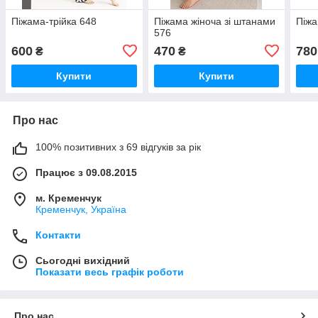
Піжама-трійка 648
Піжама жіноча зі штанами
Піжа
576
600
470
780
₴
₴
Купити
Купити
Про нас
100% позитивних з 69 відгуків за рік
Працює з 09.08.2015
м. Кременчук
Кременчук, Україна
Контакти
Сьогодні вихідний
Показати весь графік роботи
Про нас