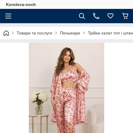
Koroleva-noch
Товари та послуги
Пеньюари
Трійка халат топ і шта