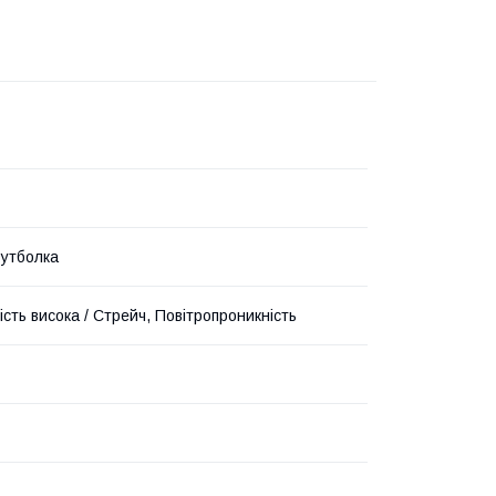
утболка
сть висока / Стрейч, Повітропроникність