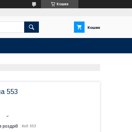
Кошик
Кошик
ча 553
в роздріб
Код:
553