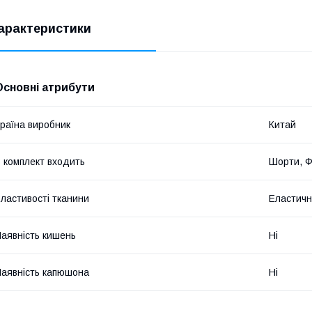
арактеристики
Основні атрибути
раїна виробник
Китай
 комплект входить
Шорти, Ф
ластивості тканини
Еластичні
аявність кишень
Ні
аявність капюшона
Ні