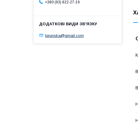
+380 (93) 822-27-19
Х
lqrunska@gmail.com
К
В
В
Н
Н