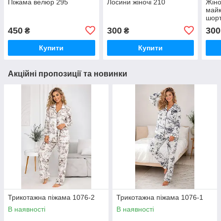
Піжама велюр 295
Лосини жіночі 210
Жіно
майк
шорт
450
300
300
₴
₴
Купити
Купити
Акційні пропозиції та новинки
Трикотажна піжама 1076-2
Трикотажна піжама 1076-1
В наявності
В наявності