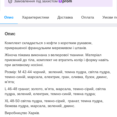
Замовлення під захистом
Опис
Характеристики
Доставка
Оплата
Умови п
Опис
Комплект складається з кофти з коротким рукавом,
прикрашеної французьким мереживом і штанів.
Жіноча піжама виконана з велюрової тканини. Матеріал
приємний до тіла, комплект не втратить колір і форму навіть
при активному носінні.
Розмір: М 42-44 чорний, зелений, темна пудра, світла пудра,
темно-синій, марсала, електрик, гран, оливка, бузок, джинс,
м'ята;
L 46-48 гранат, золото, м'ята, марсала, темно-сірий, світла
пудра, зелений, електрик, темно-синій, темна пудра;
XL 48-50 світла пудра, темно-сірий, гранат, темна пудра,
бежева пудра, марсала, зелений, джинс.
Виробництво Харків.